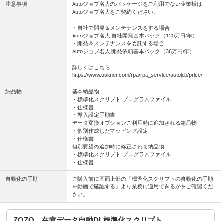
注意事項
Autoジョブ名人のパッケージをご利用でない企業様は
Autoジョブ名人をご契約ください。
・自社で開発＆メンテナンスをする場合
Autoジョブ名人 自社開発基本パック（120万円/年）
・開発＆メンテナンスを委託する場合
Autoジョブ名人 開発依頼基本パック（36万円/年）
詳しくはこちら
https://www.usknet.com/rpa/rpa_service/autojob/price/
納品物
基本納品物
・標準化スクリプト プログラムファイル
・仕様書
・導入設定手順書
データ変換オプションご利用時に追加される納品物
・個別作成したマッピング設定
・仕様書
個別要望の追加時に修正される納品物
・標準化スクリプト プログラムファイル
・仕様書
自動化の手順
ご購入前に画面上部の『標準化スクリプトの自動化の手順
を動画で確認する』より業務に適用できるかをご確認くだ
さい。
ZOZO 在庫データ自動DL標準化スクリプト