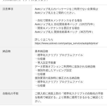
注意事項
Autoジョブ名人のパッケージをご利用でない企業様は
Autoジョブ名人をご契約ください。
・自社で開発＆メンテナンスをする場合
Autoジョブ名人 自社開発基本パック（120万円/年）
・開発＆メンテナンスを委託する場合
Autoジョブ名人 開発依頼基本パック（36万円/年）
詳しくはこちら
https://www.usknet.com/rpa/rpa_service/autojob/price/
納品物
基本納品物
・標準化スクリプト プログラムファイル
・仕様書
・導入設定手順書
データ変換オプションご利用時に追加される納品物
・個別作成したマッピング設定
・仕様書
個別要望の追加時に修正される納品物
・標準化スクリプト プログラムファイル
・仕様書
自動化の手順
ご購入前に画面上部の『標準化スクリプトの自動化の手順
を動画で確認する』より業務に適用できるかをご確認くだ
さい。