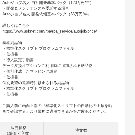
Autoジョブ名人 自社開発基本パック（120万円/年）
・開発＆メンテナンスを委託する場合
Autoジョブ名人 開発依頼基本パック（36万円/年）
詳しくはこちら
https://www.usknet.com/rpa/rpa_service/autojob/price/
基本納品物
・標準化スクリプト プログラムファイル
・仕様書
・導入設定手順書
データ変換オプションご利用時に追加される納品物
・個別作成したマッピング設定
・仕様書
個別要望の追加時に修正される納品物
・標準化スクリプト プログラムファイル
・仕様書
ご購入前に画面上部の『標準化スクリプトの自動化の手順を動
画で確認する』より業務に適用できるかをご確認ください。
販売価格
注文数
（単価 × 入数）