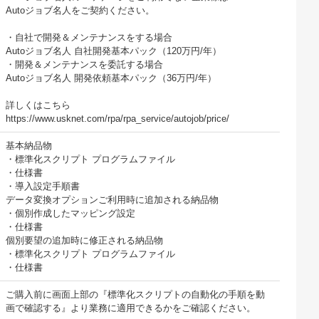
Autoジョブ名人をご契約ください。
・自社で開発＆メンテナンスをする場合
Autoジョブ名人 自社開発基本パック（120万円/年）
・開発＆メンテナンスを委託する場合
Autoジョブ名人 開発依頼基本パック（36万円/年）
詳しくはこちら
https://www.usknet.com/rpa/rpa_service/autojob/price/
基本納品物
・標準化スクリプト プログラムファイル
・仕様書
・導入設定手順書
データ変換オプションご利用時に追加される納品物
・個別作成したマッピング設定
・仕様書
個別要望の追加時に修正される納品物
・標準化スクリプト プログラムファイル
・仕様書
ご購入前に画面上部の『標準化スクリプトの自動化の手順を動
画で確認する』より業務に適用できるかをご確認ください。