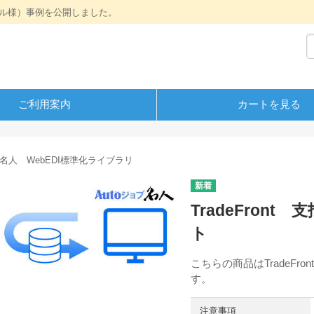
ル様）事例を公開しました。
ご利用案内
カートを見る
ブ名人 WebEDI標準化ライブラリ
TradeFro
ト
こちらの商品はTradeF
す。
注意事項