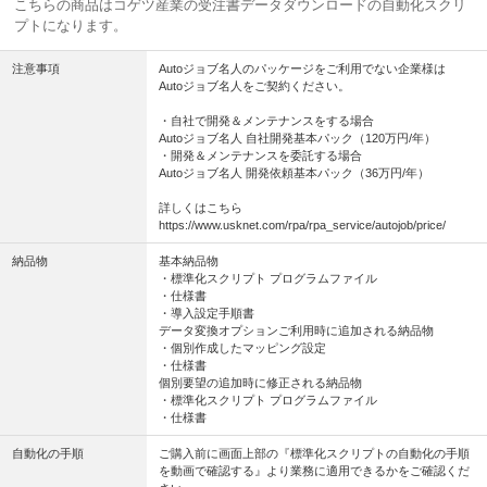
こちらの商品はコゲツ産業の受注書データダウンロードの自動化スクリ
プトになります。
注意事項
Autoジョブ名人のパッケージをご利用でない企業様は
Autoジョブ名人をご契約ください。
・自社で開発＆メンテナンスをする場合
Autoジョブ名人 自社開発基本パック（120万円/年）
・開発＆メンテナンスを委託する場合
Autoジョブ名人 開発依頼基本パック（36万円/年）
詳しくはこちら
https://www.usknet.com/rpa/rpa_service/autojob/price/
納品物
基本納品物
・標準化スクリプト プログラムファイル
・仕様書
・導入設定手順書
データ変換オプションご利用時に追加される納品物
・個別作成したマッピング設定
・仕様書
個別要望の追加時に修正される納品物
・標準化スクリプト プログラムファイル
・仕様書
自動化の手順
ご購入前に画面上部の『標準化スクリプトの自動化の手順
を動画で確認する』より業務に適用できるかをご確認くだ