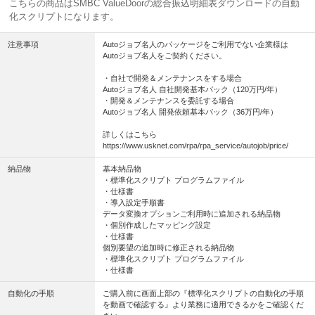
こちらの商品はSMBC ValueDoorの総合振込明細表ダウンロードの自動
化スクリプトになります。
注意事項
Autoジョブ名人のパッケージをご利用でない企業様は
Autoジョブ名人をご契約ください。
・自社で開発＆メンテナンスをする場合
Autoジョブ名人 自社開発基本パック（120万円/年）
・開発＆メンテナンスを委託する場合
Autoジョブ名人 開発依頼基本パック（36万円/年）
詳しくはこちら
https://www.usknet.com/rpa/rpa_service/autojob/price/
納品物
基本納品物
・標準化スクリプト プログラムファイル
・仕様書
・導入設定手順書
データ変換オプションご利用時に追加される納品物
・個別作成したマッピング設定
・仕様書
個別要望の追加時に修正される納品物
・標準化スクリプト プログラムファイル
・仕様書
自動化の手順
ご購入前に画面上部の『標準化スクリプトの自動化の手順
を動画で確認する』より業務に適用できるかをご確認くだ