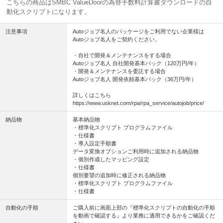
こちらの商品はSMBC ValueDoorの為替手数料計算書ダウンロードの自
動化スクリプトになります。
注意事項
Autoジョブ名人のパッケージをご利用でない企業様は
Autoジョブ名人をご契約ください。
・自社で開発＆メンテナンスをする場合
Autoジョブ名人 自社開発基本パック（120万円/年）
・開発＆メンテナンスを委託する場合
Autoジョブ名人 開発依頼基本パック（36万円/年）
詳しくはこちら
https://www.usknet.com/rpa/rpa_service/autojob/price/
納品物
基本納品物
・標準化スクリプト プログラムファイル
・仕様書
・導入設定手順書
データ変換オプションご利用時に追加される納品物
・個別作成したマッピング設定
・仕様書
個別要望の追加時に修正される納品物
・標準化スクリプト プログラムファイル
・仕様書
自動化の手順
ご購入前に画面上部の『標準化スクリプトの自動化の手順
を動画で確認する』より業務に適用できるかをご確認くだ